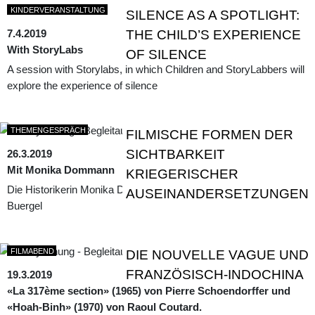
KINDERVERANSTALTUNG
SILENCE AS A SPOTLIGHT:
7.4.2019
THE CHILD’S EXPERIENCE
With StoryLabs
OF SILENCE
A session with Storylabs, in which Children and StoryLabbers will
explore the experience of silence
THEMENGESPRÄCH
FILMISCHE FORMEN DER
SICHTBARKEIT
26.3.2019
Mit Monika Dommann
KRIEGERISCHER
Die Historikerin Monika Dommann im Gespräch mit Roger M.
AUSEINANDERSETZUNGEN
Buergel
FILMABEND
DIE NOUVELLE VAGUE UND
FRANZÖSISCH-INDOCHINA
19.3.2019
«La 317ème section» (1965) von Pierre Schoendorffer und
«Hoah-Binh» (1970) von Raoul Coutard.