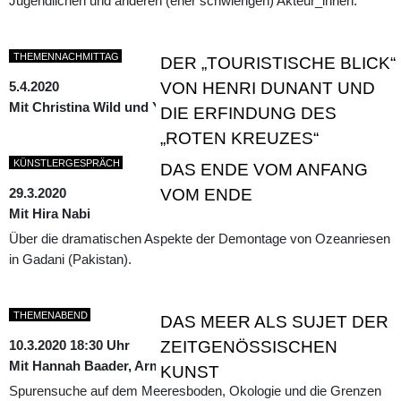
Jugendlichen und anderen (eher schwierigen) Akteur_innen.
THEMENNACHMITTAG
DER „TOURISTISCHE BLICK“
5.4.2020
VON HENRI DUNANT UND
Mit Christina Wild und Yann Stricker
DIE ERFINDUNG DES
„ROTEN KREUZES“
KÜNSTLERGESPRÄCH
DAS ENDE VOM ANFANG
29.3.2020
VOM ENDE
Mit Hira Nabi
Über die dramatischen Aspekte der Demontage von Ozeanriesen
in Gadani (Pakistan).
THEMENABEND
DAS MEER ALS SUJET DER
10.3.2020 18:30 Uhr
ZEITGENÖSSISCHEN
Mit Hannah Baader, Armin Linke und Roger M. Buergel
KUNST
Spurensuche auf dem Meeresboden, Ökologie und die Grenzen