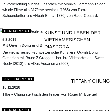
In Vorbereitung auf das Gespräch mit Monika Dommann zeigen
wir die Filme «La 317ème section» (1965) von Pierre
Schoendorffer und «Hoah-Binh» (1970) von Raoul Coutard.
THEMENGESPRÄCH
KUNST UND LEBEN DER
VIETNAMESISCHEN
5.3.2019
Mit Quynh Dong und Bruno Z'Graggen
DIASPORA
Die vietnamesisch-schweizerische Künstlerin Quynh Dong im
Gespräch mit Bruno Z’Graggen über ihre Videoarbeiten «Sweet
Noel» (2013) und «Das Aquarium» (2007).
KÜNSTLERGESPRÄCH
TIFFANY CHUNG
15.11.2018
Tiffany Chung stellt sich den Fragen von Roger M. Buergel.
THEMENGESPRÄCH