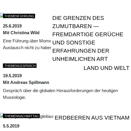
THEMENFÜHRUNG
DIE GRENZEN DES
ZUMUTBAREN —
25.6.2019
Mit Christina Wild
FREMDARTIGE GERÜCHE
Eine Führung über Momente der Irritation, ohne die globaler
UND SONSTIGE
Austausch nicht zu haben ist.
ERFAHRUNGEN DER
UNHEIMLICHEN ART
THEMENGESPRÄCH
LAND UND WELT
19.5.2019
Mit Andreas Spillmann
Gespräch über die globalen Herausforderungen der heutigen
Museologie.
THEMENNACHMITTAG
ERDBEEREN AUS VIETNAM
5.5.2019