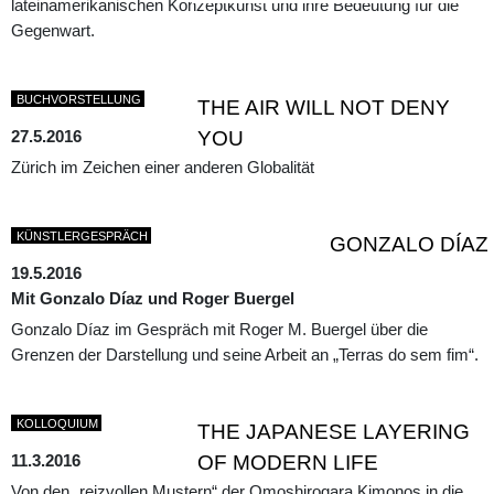
lateinamerikanischen Konzeptkunst und ihre Bedeutung für die
Gegenwart.
BUCHVORSTELLUNG
THE AIR WILL NOT DENY
27.5.2016
YOU
Zürich im Zeichen einer anderen Globalität
KÜNSTLERGESPRÄCH
GONZALO DÍAZ
19.5.2016
Mit Gonzalo Díaz und Roger Buergel
Gonzalo Díaz im Gespräch mit Roger M. Buergel über die
Grenzen der Darstellung und seine Arbeit an „Terras do sem fim“.
KOLLOQUIUM
THE JAPANESE LAYERING
11.3.2016
OF MODERN LIFE
Von den „reizvollen Mustern“ der Omoshirogara Kimonos in die